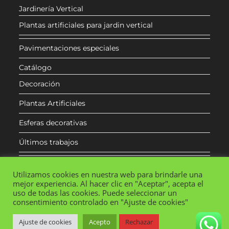
Jardinería Vertical
Plantas artificiales para jardin vertical
Pavimentaciones especiales
Catálogo
Decoración
Plantas Artificiales
Esferas decorativas
Últimos trabajos
Contacto
Utilizamos cookies en nuestra web para brindarle una
mejor experiencia. Al hacer clic en "Aceptar", acepta el
uso de todas las cookies. Puede seleccionar un
consentimiento controlado en "Ajuste de cookies"
Aviso Legal
Política de privacidad
Política de Cookies
Ajuste de cookies
Acepto
Rechazar